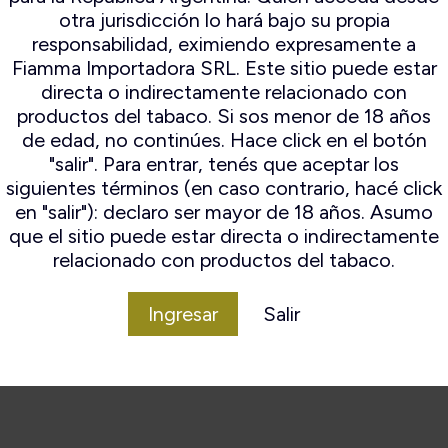
ampert
Espuma De Mar
otra jurisdicción lo hará bajo su propia
ocambo
Falcon
responsabilidad, eximiendo expresamente a
io Mayo
Il ceppo
Fiamma Importadora SRL. Este sitio puede estar
mo Original
Lorenzo
directa o indirectamente relacionado con
n Andres
Lubinski
productos del tabaco. Si sos menor de 18 años
amo World
Mastro de paja
de edad, no continúes. Hace click en el botón
election
Peterson
"salir". Para entrar, tenés que aceptar los
Savinelli
siguientes términos (en caso contrario, hacé click
Savinelli
en "salir"): declaro ser mayor de 18 años. Asumo
Edición
que el sitio puede estar directa o indirectamente
Limitada
relacionado con productos del tabaco.
Stanwell
Ingresar
Salir