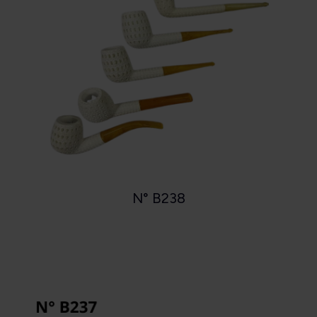
N° B238