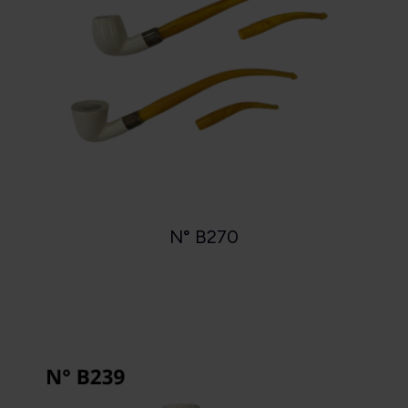
N° B270