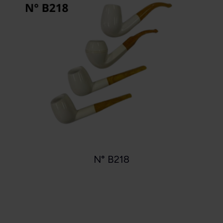
N° B218