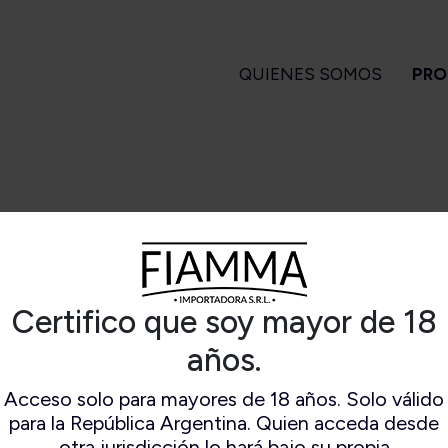
QUIENES SOMOS
PRO
GARROS
PIPAS
ENCENDEDORES
A
 Turrent
Amorelli
Magiclick
ndlelight
Ascorti
apa Flor
Big Ben
Certifico que soy mayor de 18
SPITFIRE WALNUT- RED
a Turrent
Bjarne
Es
1880
Bpk
años.
arvest
Brebbia
Long Filler
Butz Choquin
Acceso solo para mayores de 18 años. Solo válido
Short Filler
Chacom
para la República Argentina. Quien acceda desde
Kuuts
Design Berlin
otra jurisdicción lo hará bajo su propia