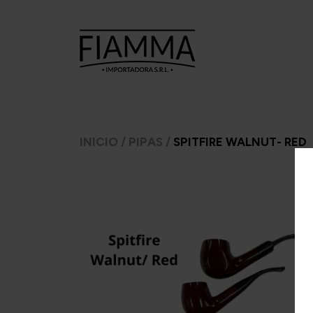
TABACOS
TABACOS
CI
INICIO
/
PIPAS
/
SPITFIRE WALNUT- RED
PARA
PARA PIPA
ARMAR
A.
7 Seas
Ca
Argento
Amphora
C
CheeTah
Argento.
Cas
Excellent
Barsdorf's
Mac Baren
bester
H
Choice
Cellini
Inca 
Manitou
Chacom
Inka 
Moro
Comoy's