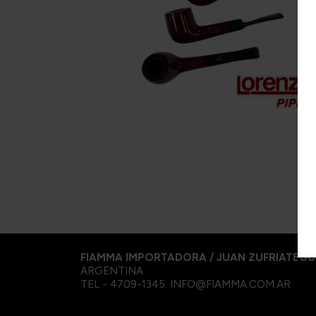
Pepe
Cornell & Diehl
L
R&W
Danish Black
M
Redfield
Gawith
R
Hoggarth
Te A
Kopp
Sa
Mac Baren.
Te 
Mc Connel
S
Rattray's
Samuel
Gawith
Savinelli
FIAMMA IMPORTADORA / JUAN ZUFRIATEGU
ARGENTINA.
TEL - 4709-1345. INFO@FIAMMA.COM.AR