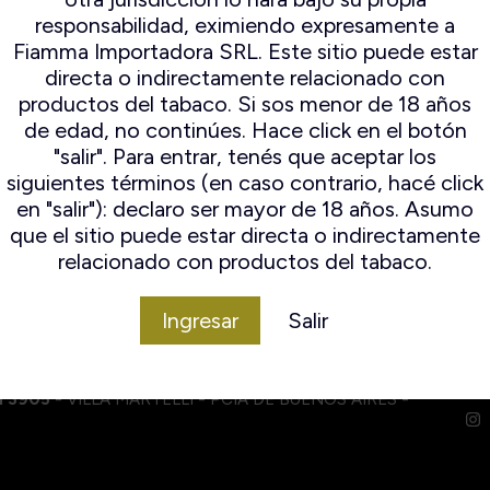
ampert
Espuma De Mar
responsabilidad, eximiendo expresamente a
ocambo
Falcon
Fiamma Importadora SRL. Este sitio puede estar
io Mayo
Il ceppo
directa o indirectamente relacionado con
mo Original
Lorenzo
productos del tabaco. Si sos menor de 18 años
n Andres
Lubinski
de edad, no continúes. Hace click en el botón
amo World
Mastro de paja
"salir". Para entrar, tenés que aceptar los
election
Peterson
siguientes términos (en caso contrario, hacé click
Savinelli
en "salir"): declaro ser mayor de 18 años. Asumo
Savinelli
que el sitio puede estar directa o indirectamente
Edición
relacionado con productos del tabaco.
Limitada
Stanwell
Ingresar
Salir
I 3905
- VILLA MARTELLI - PCIA DE BUENOS AIRES -