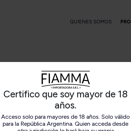
QUIENES SOMOS
PRO
GARROS
PIPAS
ENCENDEDORES
A
 Turrent
Amorelli
Magiclick
ndlelight
Ascorti
apa Flor
Big Ben
Certifico que soy mayor de 18
SPITFIRE ERICA
a Turrent
Bjarne
Es
1880
Bpk
años.
arvest
Brebbia
Long Filler
Butz Choquin
Acceso solo para mayores de 18 años. Solo válido
Short Filler
Chacom
para la República Argentina. Quien acceda desde
Kuuts
Design Berlin
otra jurisdicción lo hará bajo su propia