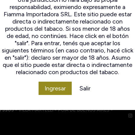
ampert
Espuma De Mar
responsabilidad, eximiendo expresamente a
ocambo
Falcon
Fiamma Importadora SRL. Este sitio puede estar
io Mayo
Il ceppo
directa o indirectamente relacionado con
mo Original
Lorenzo
productos del tabaco. Si sos menor de 18 años
n Andres
Lubinski
de edad, no continúes. Hace click en el botón
amo World
Mastro de paja
"salir". Para entrar, tenés que aceptar los
election
Peterson
siguientes términos (en caso contrario, hacé click
Savinelli
en "salir"): declaro ser mayor de 18 años. Asumo
Savinelli
que el sitio puede estar directa o indirectamente
Edición
relacionado con productos del tabaco.
Limitada
Stanwell
Ingresar
Salir
I 3905
- VILLA MARTELLI - PCIA DE BUENOS AIRES -