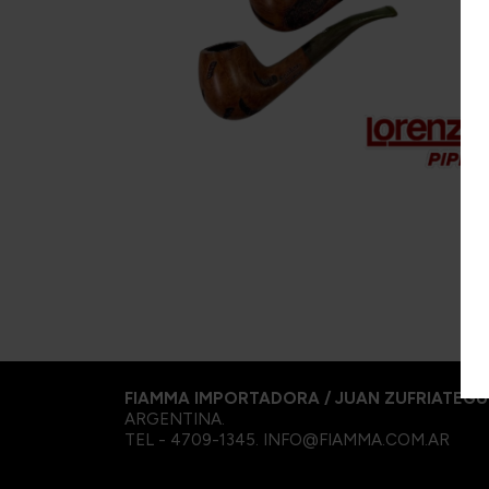
Pepe
Cornell & Diehl
L
R&W
Danish Black
M
Redfield
Gawith
R
Hoggarth
Te A
Kopp
Sa
Mac Baren.
Te 
Mc Connel
S
Rattray's
Samuel
Gawith
Savinelli
FIAMMA IMPORTADORA / JUAN ZUFRIATEGU
ARGENTINA.
TEL - 4709-1345. INFO@FIAMMA.COM.AR