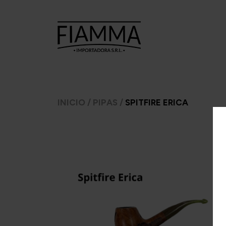
TABACOS
TABACOS
CI
INICIO
/
PIPAS
/
SPITFIRE ERICA
PARA
PARA PIPA
ARMAR
A.
7 Seas
Ca
Argento
Amphora
C
CheeTah
Argento.
Cas
Excellent
Barsdorf's
Mac Baren
bester
H
Choice
Cellini
Inca 
Manitou
Chacom
Inka 
Moro
Comoy's