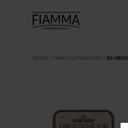
TABACOS
TABACOS
CI
INICIO
/
TABACOS PARA PIPA
/
SG GROU
PARA
PARA PIPA
ARMAR
A.
7 Seas
Ca
Argento
Amphora
C
CheeTah
Argento.
Cas
Excellent
Barsdorf's
Mac Baren
bester
H
Choice
Cellini
Inca 
Manitou
Chacom
Inka 
Moro
Comoy's