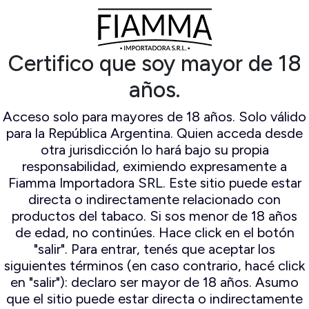
ampert
Espuma De Mar
ocambo
Falcon
io Mayo
Il ceppo
Certifico que soy mayor de 18
mo Original
Lorenzo
n Andres
Lubinski
años.
amo World
Mastro de paja
election
Peterson
Acceso solo para mayores de 18 años. Solo válido
Savinelli
para la República Argentina. Quien acceda desde
Savinelli
otra jurisdicción lo hará bajo su propia
Edición
responsabilidad, eximiendo expresamente a
Limitada
Fiamma Importadora SRL. Este sitio puede estar
Stanwell
directa o indirectamente relacionado con
productos del tabaco. Si sos menor de 18 años
de edad, no continúes. Hace click en el botón
"salir". Para entrar, tenés que aceptar los
siguientes términos (en caso contrario, hacé click
en "salir"): declaro ser mayor de 18 años. Asumo
que el sitio puede estar directa o indirectamente