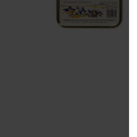
Pepe
Cornell & Diehl
L
R&W
Danish Black
M
Redfield
Gawith
R
Hoggarth
Te A
Kopp
Sa
Mac Baren.
Te 
Mc Connel
S
Rattray's
Samuel
Gawith
Savinelli