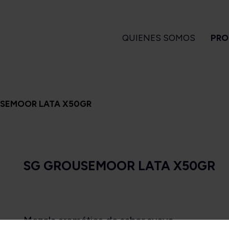
QUIENES SOMOS
PRO
GARROS
PIPAS
ENCENDEDORES
A
SEMOOR LATA X50GR
 Turrent
Amorelli
Magiclick
ndlelight
Ascorti
apa Flor
Big Ben
SG GROUSEMOOR LATA X50GR
a Turrent
Bjarne
Es
1880
Bpk
arvest
Brebbia
Long Filler
Butz Choquin
Short Filler
Chacom
Mezcla aromática de sabor suave.
Kuuts
Design Berlin