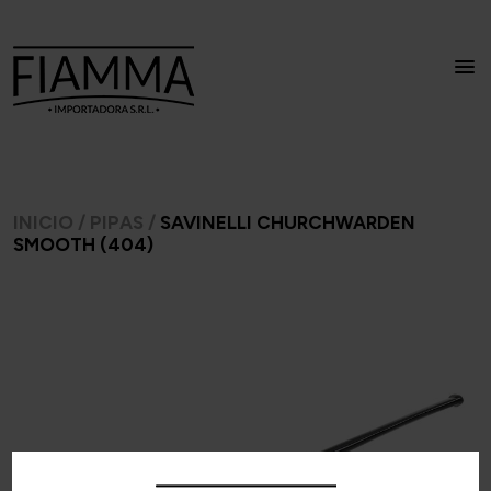
INICIO
/
PIPAS
/
SAVINELLI CHURCHWARDEN
SMOOTH (404)