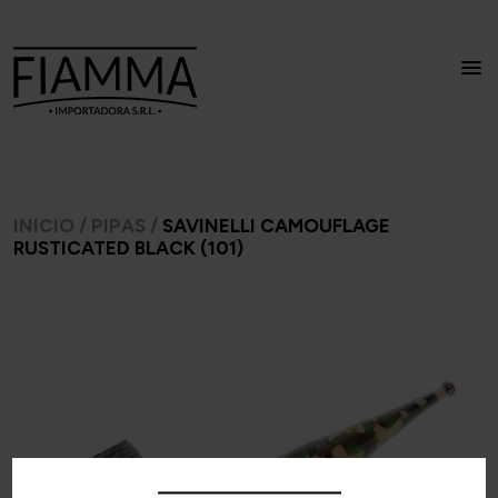
INICIO
/
PIPAS
/
SAVINELLI CAMOUFLAGE
RUSTICATED BLACK (101)