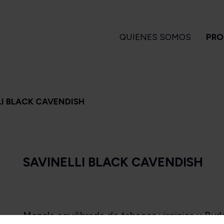
QUIENES SOMOS
PRO
GARROS
PIPAS
ENCENDEDORES
A
LI BLACK CAVENDISH
 Turrent
Amorelli
Magiclick
ndlelight
Ascorti
apa Flor
Big Ben
SAVINELLI BLACK CAVENDISH
a Turrent
Bjarne
Es
1880
Bpk
arvest
Brebbia
Long Filler
Butz Choquin
Short Filler
Chacom
Mezcla equilibrada de tabacos virginias y Bur
Kuuts
Design Berlin