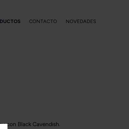
DUCTOS
CONTACTO
NOVEDADES
CCESORIOS
GIZEH
BEBIDAS
Para pipa
Accesorios
Ouzo of
Para armar
Filtros
Plomari
Para cigarros
Maquinas
tuches OZeta
Papeles
ley con Black Cavendish.