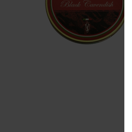
Pepe
Cornell & Diehl
L
R&W
Danish Black
M
Redfield
Gawith
R
Hoggarth
Te A
Kopp
Sa
Mac Baren.
Te 
Mc Connel
S
Rattray's
Samuel
Gawith
Savinelli