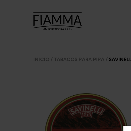
TABACOS
TABACOS
CI
INICIO
/
TABACOS PARA PIPA
/
SAVINEL
PARA
PARA PIPA
ARMAR
A.
7 Seas
Ca
Argento
Amphora
C
CheeTah
Argento.
Cas
Excellent
Barsdorf's
Mac Baren
bester
H
Choice
Cellini
Inca 
Manitou
Chacom
Inka 
Moro
Comoy's