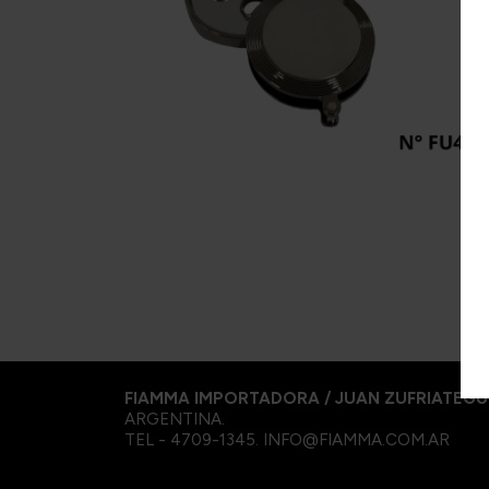
Pepe
Cornell & Diehl
L
R&W
Danish Black
M
Redfield
Gawith
R
Hoggarth
Te A
Kopp
Sa
Mac Baren.
Te 
Mc Connel
S
Rattray's
Samuel
Gawith
Savinelli
FIAMMA IMPORTADORA / JUAN ZUFRIATEGU
ARGENTINA.
TEL - 4709-1345. INFO@FIAMMA.COM.AR