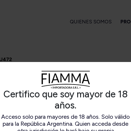
QUIENES SOMOS
PRO
GARROS
PIPAS
ENCENDEDORES
A
U472
 Turrent
Amorelli
Magiclick
ndlelight
Ascorti
apa Flor
Big Ben
Certifico que soy mayor de 18
SACABOCADO FU472
a Turrent
Bjarne
Es
1880
Bpk
años.
arvest
Brebbia
Long Filler
Butz Choquin
Acceso solo para mayores de 18 años. Solo válido
Short Filler
Chacom
para la República Argentina. Quien acceda desde
Kuuts
Design Berlin
otra jurisdicción lo hará bajo su propia