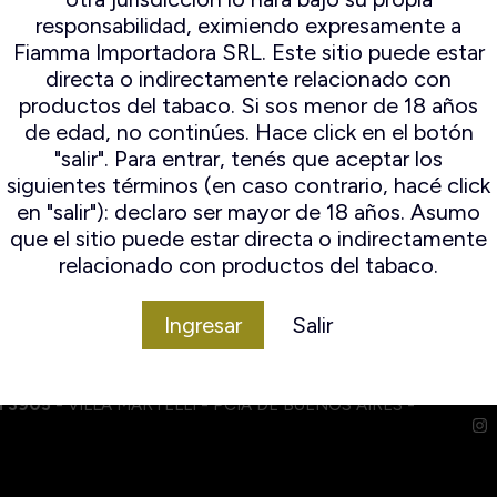
ampert
Espuma De Mar
responsabilidad, eximiendo expresamente a
ocambo
Falcon
Fiamma Importadora SRL. Este sitio puede estar
io Mayo
Il ceppo
directa o indirectamente relacionado con
mo Original
Lorenzo
productos del tabaco. Si sos menor de 18 años
n Andres
Lubinski
de edad, no continúes. Hace click en el botón
amo World
Mastro de paja
"salir". Para entrar, tenés que aceptar los
election
Peterson
siguientes términos (en caso contrario, hacé click
Savinelli
en "salir"): declaro ser mayor de 18 años. Asumo
Savinelli
que el sitio puede estar directa o indirectamente
Edición
relacionado con productos del tabaco.
Limitada
Stanwell
Ingresar
Salir
I 3905
- VILLA MARTELLI - PCIA DE BUENOS AIRES -