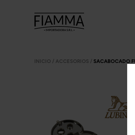
TABACOS
TABACOS
CI
INICIO
/
ACCESORIOS
/
SACABOCADO F
PARA
PARA PIPA
ARMAR
A.
7 Seas
Ca
Argento
Amphora
C
CheeTah
Argento.
Cas
Excellent
Barsdorf's
Mac Baren
bester
H
Choice
Cellini
Inca 
Manitou
Chacom
Inka 
Moro
Comoy's