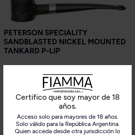
PETERSON SPECIALITY
SANDBLASTED NICKEL MOUNTED
TANKARD P-LIP
Longitud
148 mm
Certifico que soy mayor de 18
Peso
31 g
años.
Altura del cuenco
47 mm
Acceso solo para mayores de 18 años.
Solo válido para la República Argentina.
Ancho del cuenco
30 mm
Quien acceda desde otra jurisdicción lo