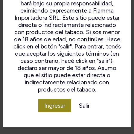
hará bajo su propia responsabilidad,
Profundidad de la
33 mm
eximiendo expresamente a Fiamma
cámara
Importadora SRL. Este sitio puede estar
directa o indirectamente relacionado
Ancho de la cámara
18 mm
con productos del tabaco. Si sos menor
de 18 años de edad, no continúes. Hace
Material del tallo
Vulcanita
click en el botón "salir". Para entrar, tenés
Filtro
Ninguno
que aceptar los siguientes términos (en
caso contrario, hacé click en "salir"):
Forma
Póker
declaro ser mayor de 18 años. Asumo
que el sitio puede estar directa o
Acabado
Rusticado
indirectamente relacionado con
productos del tabaco.
Material
Brezo
Ingresar
Salir
Origen
Irlanda