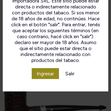
Importadora SRL. Este sitio puede estar
directa o indirectamente relacionado
Ancho de la cámara
18 mm
con productos del tabaco. Si sos menor
de 18 años de edad, no continúes. Hace
Material del tallo
Vulcanita
click en el botón "salir". Para entrar, tenés
Filtro
Ninguno
que aceptar los siguientes términos (en
caso contrario, hacé click en "salir"):
Forma
Póker
declaro ser mayor de 18 años. Asumo
que el sitio puede estar directa o
Acabado
Rusticado
indirectamente relacionado con
productos del tabaco.
Material
Brezo
Ingresar
Salir
Origen
Irlanda