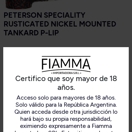
PETERSON SPECIALITY
RUSTICATED NICKEL MOUNTED
TANKARD P-LIP
Longitud
148 mm
Certifico que soy mayor de 18
Peso
31 g
años.
Altura del cuenco
47 mm
Acceso solo para mayores de 18 años.
Solo válido para la República Argentina.
Ancho del cuenco
30 mm
Quien acceda desde otra jurisdicción lo
hará bajo su propia responsabilidad,
Profundidad de la
33 mm
eximiendo expresamente a Fiamma
cámara