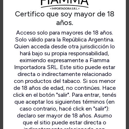
Peso
77 gramos
Certifico que soy mayor de 18
años.
Altura del cuenco
46 mm
Acceso solo para mayores de 18 años.
Ancho del cuenco
49 mm
Solo válido para la República Argentina.
Quien acceda desde otra jurisdicción lo
Profundidad de la
hará bajo su propia responsabilidad,
39 mm
cámara
eximiendo expresamente a Fiamma
Importadora SRL. Este sitio puede estar
Ancho de la cámara
20 mm
directa o indirectamente relacionado
con productos del tabaco. Si sos menor
Material del tallo
Vulcanita
de 18 años de edad, no continúes. Hace
click en el botón "salir". Para entrar, tenés
Filtro
Ninguno
que aceptar los siguientes términos (en
caso contrario, hacé click en "salir"):
Forma
Manzana doblada
declaro ser mayor de 18 años. Asumo
que el sitio puede estar directa o
Acabado
Rústico