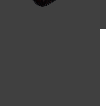
Pepe
Cornell & Diehl
L
R&W
Danish Black
M
Redfield
Gawith
R
Hoggarth
Te A
Kopp
Sa
Mac Baren.
Te 
Mc Connel
S
Rattray's
Samuel
Gawith
Savinelli