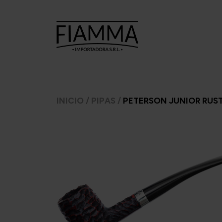
TABACOS
TABACOS
CI
INICIO
/
PIPAS
/
PETERSON JUNIOR RUST
PARA
PARA PIPA
ARMAR
A.
7 Seas
Ca
Argento
Amphora
C
CheeTah
Argento.
Cas
Excellent
Barsdorf's
Mac Baren
bester
H
Choice
Cellini
Inca 
Manitou
Chacom
Inka 
Moro
Comoy's