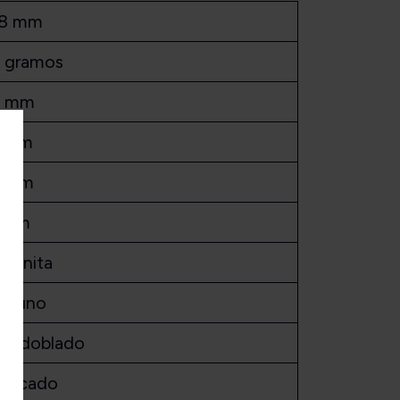
8 mm
 gramos
3 mm
2 mm
5 mm
 mm
lcanita
nguno
llar doblado
sticado