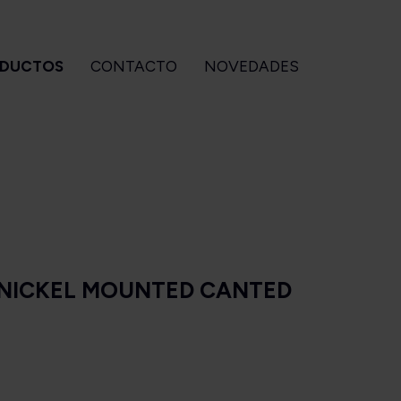
DUCTOS
CONTACTO
NOVEDADES
CCESORIOS
GIZEH
BEBIDAS
Para pipa
Accesorios
Ouzo of
Para armar
Filtros
Plomari
Para cigarros
Maquinas
 NICKEL MOUNTED CANTED
tuches OZeta
Papeles