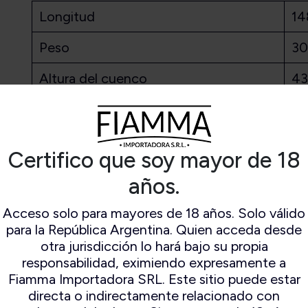
ampert
Espuma De Mar
Longitud
14
ocambo
Falcon
io Mayo
Il ceppo
Peso
30
mo Original
Lorenzo
Altura del cuenco
4
n Andres
Lubinski
amo World
Mastro de paja
Ancho del cuenco
3
election
Peterson
Savinelli
Profundidad de la cámara
3
Savinelli
Certifico que soy mayor de 18
Edición
Ancho de la cámara
17
Limitada
años.
Stanwell
Material del tallo
Vu
Acceso solo para mayores de 18 años. Solo válido
para la República Argentina. Quien acceda desde
Filtro
Ni
otra jurisdicción lo hará bajo su propia
responsabilidad, eximiendo expresamente a
Forma
Bi
Fiamma Importadora SRL. Este sitio puede estar
Acabado
Ru
directa o indirectamente relacionado con