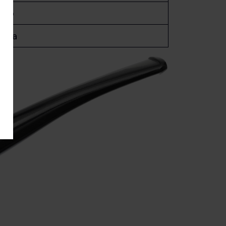
ezo
landa