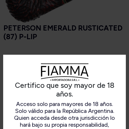
PETERSON EMERALD RUSTICATED
(87) P-LIP
Longitud
143 mm
Peso
36 gramos
Certifico que soy mayor de 18
años.
Altura del cuenco
44 mm
Acceso solo para mayores de 18 años.
Ancho del cuenco
38 mm
Solo válido para la República Argentina.
Quien acceda desde otra jurisdicción lo
Profundidad de la
hará bajo su propia responsabilidad,
33 mm