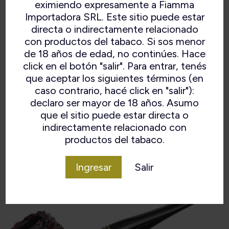
cámara
eximiendo expresamente a Fiamma
Importadora SRL. Este sitio puede estar
Ancho de la cámara
20 mm
directa o indirectamente relacionado
con productos del tabaco. Si sos menor
Material del tallo
Vulcanita
de 18 años de edad, no continúes. Hace
click en el botón "salir". Para entrar, tenés
Filtro
Ninguno
que aceptar los siguientes términos (en
caso contrario, hacé click en "salir"):
Forma
Manzana
declaro ser mayor de 18 años. Asumo
que el sitio puede estar directa o
Acabado
Rústico
indirectamente relacionado con
Material
Brezo
productos del tabaco.
Origen
Irlanda
Ingresar
Salir