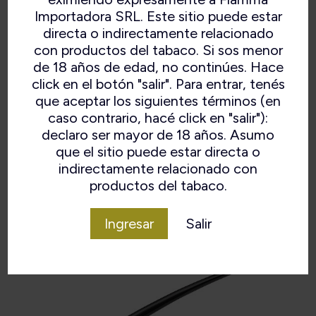
Importadora SRL. Este sitio puede estar
Ancho de la cámara
18 mm
directa o indirectamente relacionado
con productos del tabaco. Si sos menor
Material del tallo
Vulcanita
de 18 años de edad, no continúes. Hace
click en el botón "salir". Para entrar, tenés
Filtro
Ninguno
que aceptar los siguientes términos (en
caso contrario, hacé click en "salir"):
Forma
Capillero
declaro ser mayor de 18 años. Asumo
que el sitio puede estar directa o
Acabado
Liso
indirectamente relacionado con
Material
Brezo
productos del tabaco.
Origen
Irlanda
Ingresar
Salir