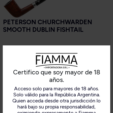
PETERSON CHURCHWARDEN
SMOOTH DUBLIN FISHTAIL
Longitud
281 mm
Peso
30 gramos
Certifico que soy mayor de 18
años.
Altura del cuenco
48 mm
Acceso solo para mayores de 18 años.
Ancho del cuenco
30 mm
Solo válido para la República Argentina.
Quien acceda desde otra jurisdicción lo
Profundidad de la
hará bajo su propia responsabilidad,
38 mm
cámara
eximiendo expresamente a Fiamma