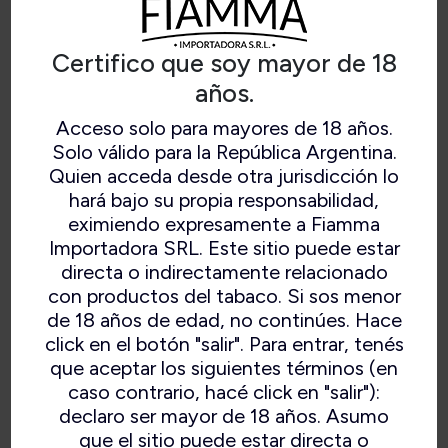
para 4 posturas diferentes y sistema de clave
con dos dígitos para mantener tu bolso seguro.
Contiene:
1 Hitter de borosilicato, 2
Certifico que soy mayor de 18
Contenedores herméticos, 1 Trio para pipa, 1
años.
Mesita para enrolar Kingsize.
Medidas:
30 x 20 cm.
Acceso solo para mayores de 18 años.
Solo válido para la República Argentina.
Quien acceda desde otra jurisdicción lo
hará bajo su propia responsabilidad,
eximiendo expresamente a Fiamma
Importadora SRL. Este sitio puede estar
directa o indirectamente relacionado
con productos del tabaco. Si sos menor
de 18 años de edad, no continúes. Hace
click en el botón "salir". Para entrar, tenés
que aceptar los siguientes términos (en
caso contrario, hacé click en "salir"):
declaro ser mayor de 18 años. Asumo
que el sitio puede estar directa o