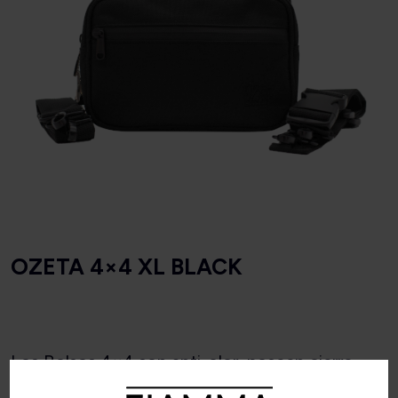
OZETA 4×4 XL BLACK
Los Bolsos 4×4 son anti-olor, poseen cierre
hermético reforzado, sistema de enganches