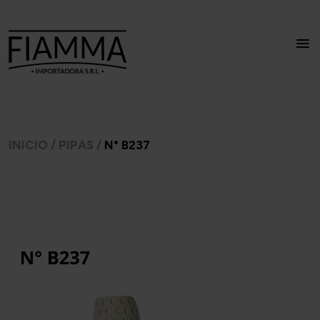
INICIO
/
PIPAS
/
N° B237