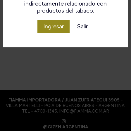
indirectamente relacionado con
sabor muy intenso y ahumado. Esta mezcla es
productos del tabaco.
perfecta para todos los fumadores de cigarrillos
que disfrutan del sabor clásico de una mezcla
Zware.
Ingresar
Salir
VOLVER
FIAMMA IMPORTADORA / JUAN ZUFRIATEGUI 3905
-
VILLA MARTELLI - PCIA DE BUENOS AIRES - ARGENTINA.
TEL - 4709-1345. INFO@FIAMMA.COM.AR
@GIZEH.ARGENTINA