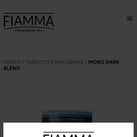
INICIO
/
TABACOS PARA ARMAR
/
MORO DARK
BLEND