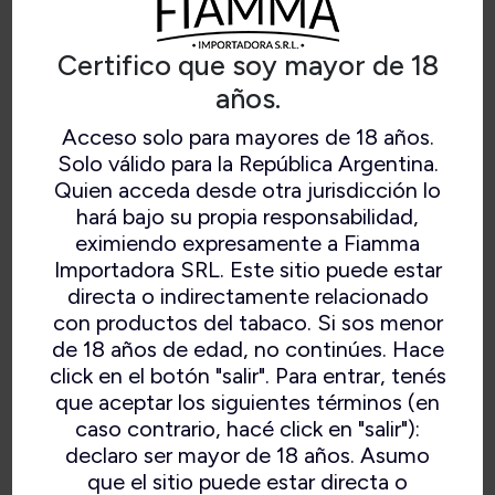
Certifico que soy mayor de 18
años.
Acceso solo para mayores de 18 años.
Solo válido para la República Argentina.
Quien acceda desde otra jurisdicción lo
hará bajo su propia responsabilidad,
eximiendo expresamente a Fiamma
Importadora SRL. Este sitio puede estar
MORO DARK BLEND
directa o indirectamente relacionado
con productos del tabaco. Si sos menor
de 18 años de edad, no continúes. Hace
click en el botón "salir". Para entrar, tenés
que aceptar los siguientes términos (en
Una mezcla de Dark Fired Kentucky con un
caso contrario, hacé click en "salir"):
poco de Burley agregado espera en esta
declaro ser mayor de 18 años. Asumo
mezcla ahumada y oscura. Moro Dark Blend
que el sitio puede estar directa o
(Black) es una mezcla de Zware que ofrece un