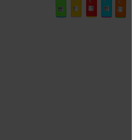
Pepe
Cornell & Diehl
L
R&W
Danish Black
M
Redfield
Gawith
R
Hoggarth
Te A
Kopp
Sa
Mac Baren.
Te 
Mc Connel
S
Rattray's
Samuel
Gawith
Savinelli