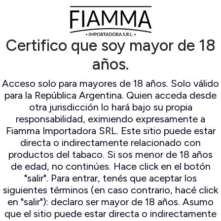
ampert
Espuma De Mar
ocambo
Falcon
io Mayo
Il ceppo
Certifico que soy mayor de 18
mo Original
Lorenzo
n Andres
Lubinski
años.
amo World
Mastro de paja
election
Peterson
Acceso solo para mayores de 18 años. Solo válido
Savinelli
para la República Argentina. Quien acceda desde
Savinelli
otra jurisdicción lo hará bajo su propia
Edición
responsabilidad, eximiendo expresamente a
Limitada
Fiamma Importadora SRL. Este sitio puede estar
Stanwell
directa o indirectamente relacionado con
productos del tabaco. Si sos menor de 18 años
de edad, no continúes. Hace click en el botón
"salir". Para entrar, tenés que aceptar los
siguientes términos (en caso contrario, hacé click
en "salir"): declaro ser mayor de 18 años. Asumo
que el sitio puede estar directa o indirectamente