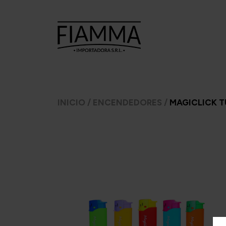
TABACOS
TABACOS
CI
INICIO
/
ENCENDEDORES
/
MAGICLICK 
PARA
PARA PIPA
ARMAR
A.
7 Seas
Ca
Argento
Amphora
C
CheeTah
Argento.
Cas
Excellent
Barsdorf's
Mac Baren
bester
H
Choice
Cellini
Inca 
Manitou
Chacom
Inka 
Moro
Comoy's