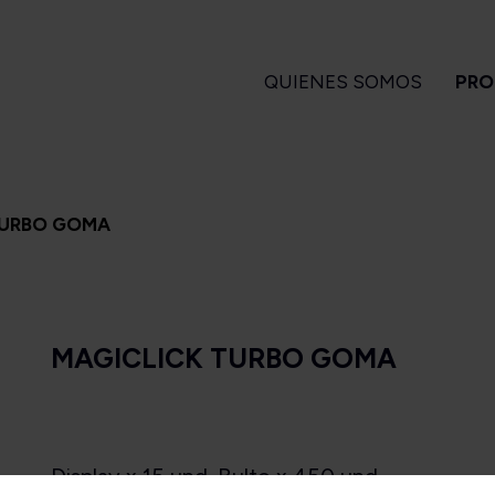
QUIENES SOMOS
PRO
GARROS
PIPAS
ENCENDEDORES
A
TURBO GOMA
 Turrent
Amorelli
Magiclick
ndlelight
Ascorti
apa Flor
Big Ben
MAGICLICK TURBO GOMA
a Turrent
Bjarne
Es
1880
Bpk
arvest
Brebbia
Long Filler
Butz Choquin
Short Filler
Chacom
Display x 15 und. Bulto x 450 und.
Kuuts
Design Berlin