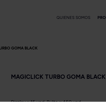
QUIENES SOMOS
PRO
GARROS
PIPAS
ENCENDEDORES
A
TURBO GOMA BLACK
 Turrent
Amorelli
Magiclick
ndlelight
Ascorti
apa Flor
Big Ben
MAGICLICK TURBO GOMA BLACK
a Turrent
Bjarne
Es
1880
Bpk
arvest
Brebbia
Long Filler
Butz Choquin
Short Filler
Chacom
Display x 15 und. Bulto x 450 und.
Kuuts
Design Berlin