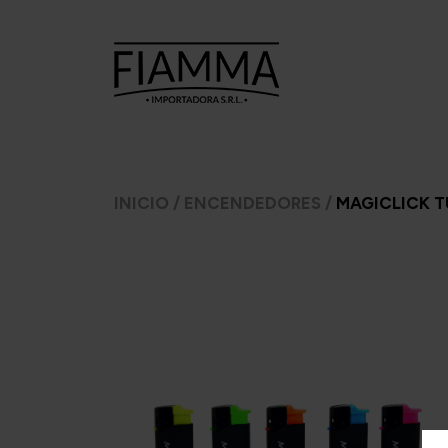
TABACOS
TABACOS
CI
INICIO
/
ENCENDEDORES
/
MAGICLICK 
PARA
PARA PIPA
ARMAR
A.
7 Seas
Ca
Argento
Amphora
C
CheeTah
Argento.
Cas
Excellent
Barsdorf's
Mac Baren
bester
H
Choice
Cellini
Inca 
Manitou
Chacom
Inka 
Moro
Comoy's