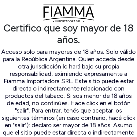
ampert
Espuma De Mar
ocambo
Falcon
io Mayo
Il ceppo
Certifico que soy mayor de 18
mo Original
Lorenzo
n Andres
Lubinski
años.
amo World
Mastro de paja
election
Peterson
Acceso solo para mayores de 18 años. Solo válido
Savinelli
para la República Argentina. Quien acceda desde
Savinelli
otra jurisdicción lo hará bajo su propia
Edición
responsabilidad, eximiendo expresamente a
Limitada
Fiamma Importadora SRL. Este sitio puede estar
Stanwell
directa o indirectamente relacionado con
productos del tabaco. Si sos menor de 18 años
de edad, no continúes. Hace click en el botón
"salir". Para entrar, tenés que aceptar los
siguientes términos (en caso contrario, hacé click
en "salir"): declaro ser mayor de 18 años. Asumo
que el sitio puede estar directa o indirectamente