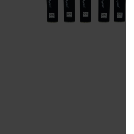
Pepe
Cornell & Diehl
L
R&W
Danish Black
M
Redfield
Gawith
R
Hoggarth
Te A
Kopp
Sa
Mac Baren.
Te 
Mc Connel
S
Rattray's
Samuel
Gawith
Savinelli