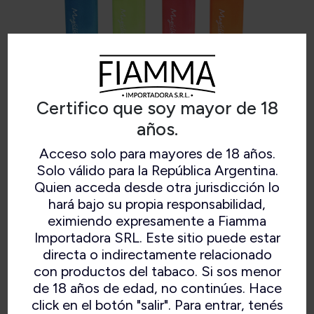
Certifico que soy mayor de 18
años.
Acceso solo para mayores de 18 años.
MAGICLICK POP NEON
Solo válido para la República Argentina.
Quien acceda desde otra jurisdicción lo
hará bajo su propia responsabilidad,
eximiendo expresamente a Fiamma
Importadora SRL. Este sitio puede estar
Display x 15 und. Bulto x 450 und.
directa o indirectamente relacionado
con productos del tabaco. Si sos menor
de 18 años de edad, no continúes. Hace
click en el botón "salir". Para entrar, tenés