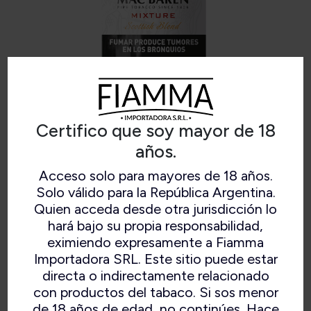
Certifico que soy mayor de 18
años.
Acceso solo para mayores de 18 años.
MAC BAREN SCOTTISH MIXTURE
Solo válido para la República Argentina.
Quien acceda desde otra jurisdicción lo
hará bajo su propia responsabilidad,
eximiendo expresamente a Fiamma
Mezcla de 35 variedades de hojas de tabaco de
Importadora SRL. Este sitio puede estar
virginia y burley combinadas con cavendish. De
directa o indirectamente relacionado
buen cuerpo e intensidad media.
con productos del tabaco. Si sos menor
de 18 años de edad, no continúes. Hace