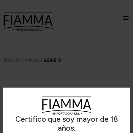
INICIO
/
PIPAS
/
SERIE V
Certifico que soy mayor de 18
años.