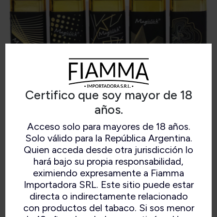
Certifico que soy mayor de 18
años.
Acceso solo para mayores de 18 años.
JET BLACK GOLD
Solo válido para la República Argentina.
Quien acceda desde otra jurisdicción lo
hará bajo su propia responsabilidad,
eximiendo expresamente a Fiamma
Importadora SRL. Este sitio puede estar
Display x 10 und. Bulto x 120 und.
directa o indirectamente relacionado
con productos del tabaco. Si sos menor