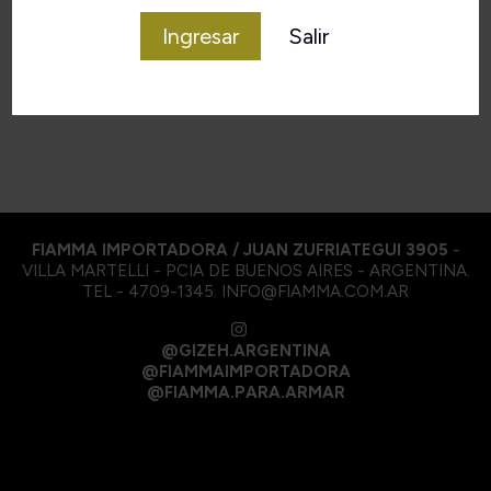
VOLVER
Ingresar
Salir
FIAMMA IMPORTADORA / JUAN ZUFRIATEGUI 3905
-
VILLA MARTELLI - PCIA DE BUENOS AIRES - ARGENTINA.
TEL - 4709-1345. INFO@FIAMMA.COM.AR
@GIZEH.ARGENTINA
@FIAMMAIMPORTADORA
@FIAMMA.PARA.ARMAR