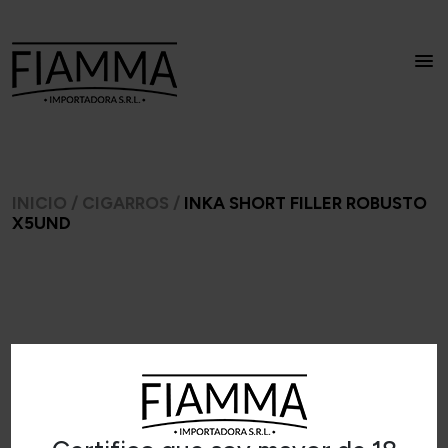
INICIO
/
CIGARROS
/
INKA SHORT FILLER ROBUSTO
X5UND