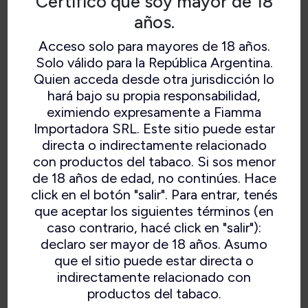
Certifico que soy mayor de 18
años.
Acceso solo para mayores de 18 años.
Solo válido para la República Argentina.
Quien acceda desde otra jurisdicción lo
hará bajo su propia responsabilidad,
eximiendo expresamente a Fiamma
Importadora SRL. Este sitio puede estar
directa o indirectamente relacionado
con productos del tabaco. Si sos menor
INKA SHORT FILLER ROBUSTO
de 18 años de edad, no continúes. Hace
click en el botón "salir". Para entrar, tenés
X5UND
que aceptar los siguientes términos (en
caso contrario, hacé click en "salir"):
declaro ser mayor de 18 años. Asumo
que el sitio puede estar directa o
Puros hechos a mano short filler, mediana
indirectamente relacionado con
intensidad. Medida: 48×5
productos del tabaco.