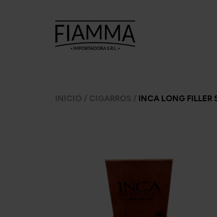
TABACOS
TABACOS
CI
INICIO
/
CIGARROS
/
INCA LONG FILLER
PARA
PARA PIPA
ARMAR
A.
7 Seas
Ca
Argento
Amphora
C
CheeTah
Argento.
Cas
Excellent
Barsdorf's
Mac Baren
bester
H
Choice
Cellini
Inca 
Manitou
Chacom
Inka 
Moro
Comoy's