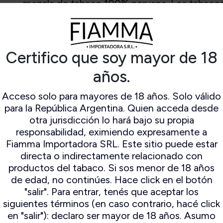
mezcla de tabaco 100% peruana. Los tabacos 
ampert
Espuma De Mar
menos por 2 años. Medida: 52X11.
ocambo
Falcon
io Mayo
Il ceppo
mo Original
Lorenzo
Certifico que soy mayor de 18
n Andres
Lubinski
amo World
Mastro de paja
años.
election
Peterson
Savinelli
Acceso solo para mayores de 18 años. Solo válido
Savinelli
para la República Argentina. Quien acceda desde
Edición
otra jurisdicción lo hará bajo su propia
Limitada
responsabilidad, eximiendo expresamente a
Stanwell
Fiamma Importadora SRL. Este sitio puede estar
directa o indirectamente relacionado con
productos del tabaco. Si sos menor de 18 años
de edad, no continúes. Hace click en el botón
"salir". Para entrar, tenés que aceptar los
siguientes términos (en caso contrario, hacé click
en "salir"): declaro ser mayor de 18 años. Asumo