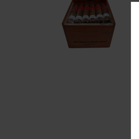
Pepe
Cornell & Diehl
L
R&W
Danish Black
M
Redfield
Gawith
R
Hoggarth
Te A
Kopp
Sa
Mac Baren.
Te 
Mc Connel
S
Rattray's
Samuel
Gawith
Savinelli