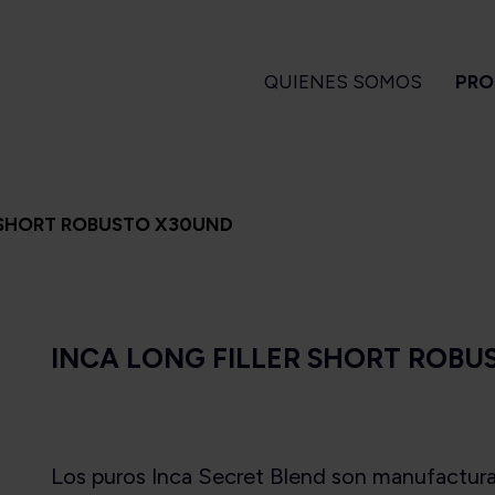
QUIENES SOMOS
PRO
GARROS
PIPAS
ENCENDEDORES
A
 SHORT ROBUSTO X30UND
 Turrent
Amorelli
Magiclick
ndlelight
Ascorti
apa Flor
Big Ben
INCA LONG FILLER SHORT ROBU
a Turrent
Bjarne
Es
1880
Bpk
arvest
Brebbia
Long Filler
Butz Choquin
Short Filler
Chacom
Los puros Inca Secret Blend son manufactur
Kuuts
Design Berlin