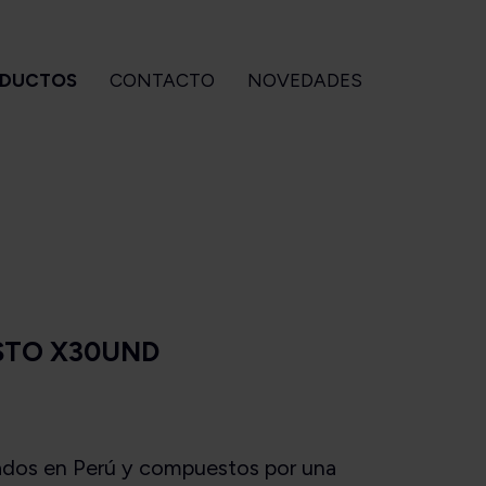
DUCTOS
CONTACTO
NOVEDADES
CCESORIOS
GIZEH
BEBIDAS
Para pipa
Accesorios
Ouzo of
Para armar
Filtros
Plomari
Para cigarros
Maquinas
STO X30UND
tuches OZeta
Papeles
ados en Perú y compuestos por una