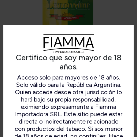
Certifico que soy mayor de 18
años.
Acceso solo para mayores de 18 años.
EXCELLENT LEMON MINT
Solo válido para la República Argentina.
Quien acceda desde otra jurisdicción lo
hará bajo su propia responsabilidad,
eximiendo expresamente a Fiamma
Cuando quieras disfrutar de una mezcla de
Importadora SRL. Este sitio puede estar
tabaco con un sabor fresco a limón combinado
directa o indirectamente relacionado
con mentol.
con productos del tabaco. Si sos menor
de 18 años de edad, no continúes. Hace