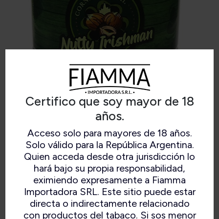
CORNELL & DIEHL NUTTY
Certifico que soy mayor de 18
IRISHMAN
años.
Acceso solo para mayores de 18 años.
Solo válido para la República Argentina.
Nutty Irishman es un blend único que combina
Quien acceda desde otra jurisdicción lo
el sabor del Frangelico (licor italiano a base de
hará bajo su propia responsabilidad,
avellanas) y las especia aromáticas y melosas
eximiendo expresamente a Fiamma
del Irish Mist, de una deliciosa.
Importadora SRL. Este sitio puede estar
Fortaleza: ★★
directa o indirectamente relacionado
Aroma: ★
con productos del tabaco. Si sos menor