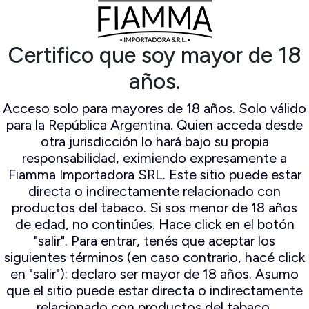
ampert
Espuma De Mar
ocambo
Falcon
io Mayo
Il ceppo
Certifico que soy mayor de 18
mo Original
Lorenzo
años.
n Andres
Lubinski
amo World
Mastro de paja
Acceso solo para mayores de 18 años. Solo válido
election
Peterson
para la República Argentina. Quien acceda desde
Savinelli
otra jurisdicción lo hará bajo su propia
Savinelli
responsabilidad, eximiendo expresamente a
Edición
Fiamma Importadora SRL. Este sitio puede estar
Limitada
directa o indirectamente relacionado con
Stanwell
productos del tabaco. Si sos menor de 18 años
de edad, no continúes. Hace click en el botón
"salir". Para entrar, tenés que aceptar los
siguientes términos (en caso contrario, hacé click
en "salir"): declaro ser mayor de 18 años. Asumo
que el sitio puede estar directa o indirectamente
relacionado con productos del tabaco.