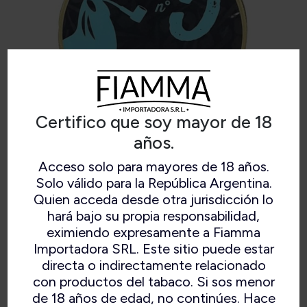
Certifico que soy mayor de 18
años.
CHACOM Nº5
Acceso solo para mayores de 18 años.
Solo válido para la República Argentina.
Quien acceda desde otra jurisdicción lo
hará bajo su propia responsabilidad,
eximiendo expresamente a Fiamma
Mezcla de tipo inglesa de latakia, virginia, algo
Importadora SRL. Este sitio puede estar
de black cavendish y perique de corte broken
directa o indirectamente relacionado
flake. Tiene presencia pero no es agresivo.
con productos del tabaco. Si sos menor
de 18 años de edad, no continúes. Hace