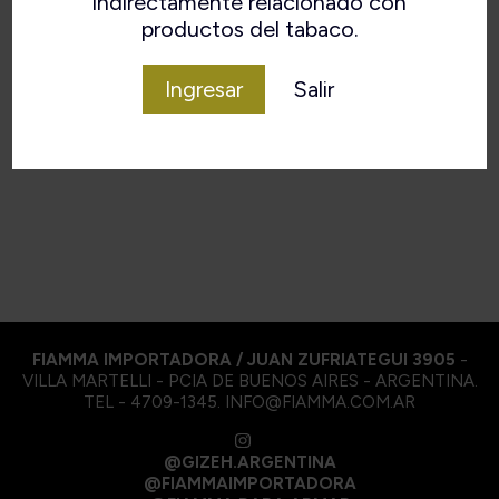
indirectamente relacionado con
productos del tabaco.
Ingresar
Salir
VOLVER
FIAMMA IMPORTADORA / JUAN ZUFRIATEGUI 3905
-
VILLA MARTELLI - PCIA DE BUENOS AIRES - ARGENTINA.
TEL - 4709-1345. INFO@FIAMMA.COM.AR
@GIZEH.ARGENTINA
@FIAMMAIMPORTADORA