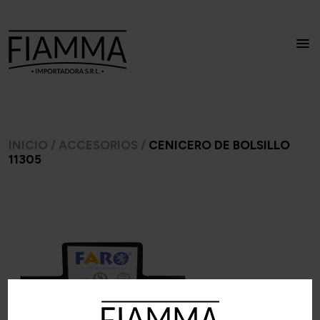
INICIO
/
ACCESORIOS
/
CENICERO DE BOLSILLO
11305