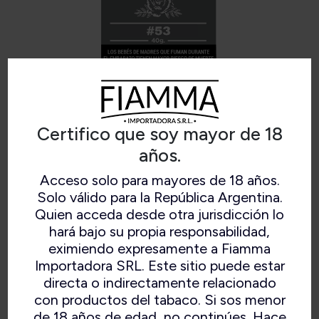
Certifico que soy mayor de 18
años.
Acceso solo para mayores de 18 años.
ARGENTO CFINO NEGRO
Solo válido para la República Argentina.
Quien acceda desde otra jurisdicción lo
hará bajo su propia responsabilidad,
eximiendo expresamente a Fiamma
Mezcla artesanal de los mejores tabacos criollos
Importadora SRL. Este sitio puede estar
argentinos, sin agregados artificiales. De sabor
directa o indirectamente relacionado
intenso y aroma persistente.
con productos del tabaco. Si sos menor
de 18 años de edad, no continúes. Hace