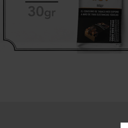
Pepe
Cornell & Diehl
L
R&W
Danish Black
M
Redfield
Gawith
R
Hoggarth
Te A
Kopp
Sa
Mac Baren.
Te 
Mc Connel
S
Rattray's
Samuel
Gawith
Savinelli