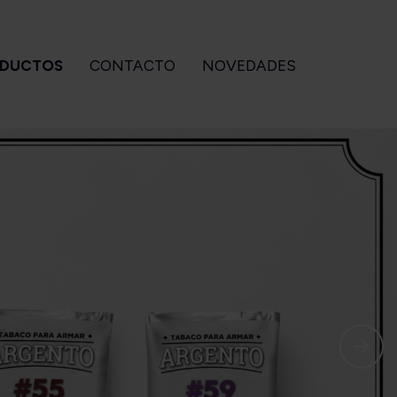
DUCTOS
CONTACTO
NOVEDADES
CCESORIOS
GIZEH
BEBIDAS
Para pipa
Accesorios
Ouzo of
Para armar
Filtros
Plomari
Para cigarros
Maquinas
tuches OZeta
Papeles