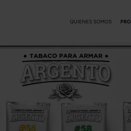
QUIENES SOMOS
PRO
GARROS
PIPAS
ENCENDEDORES
A
 Turrent
Amorelli
Magiclick
ndlelight
Ascorti
apa Flor
Big Ben
a Turrent
Bjarne
Es
1880
Bpk
arvest
Brebbia
Long Filler
Butz Choquin
Short Filler
Chacom
Kuuts
Design Berlin