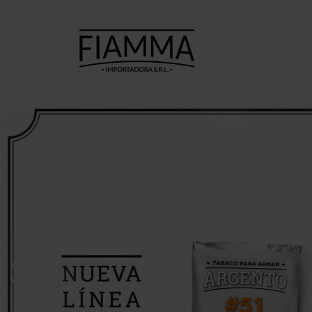
TABACOS
TABACOS
CI
PARA
PARA PIPA
ARMAR
A.
7 Seas
Ca
Argento
Amphora
C
CheeTah
Argento.
Cas
Excellent
Barsdorf's
Mac Baren
bester
H
Choice
Cellini
Inca 
Manitou
Chacom
Inka 
Moro
Comoy's