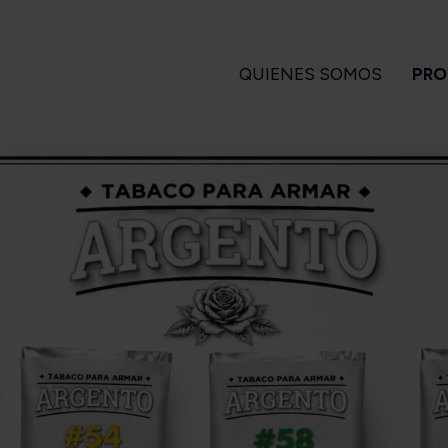
QUIENES SOMOS
PRO
GARROS
PIPAS
ENCENDEDORES
A
 Turrent
Amorelli
Magiclick
ndlelight
Ascorti
apa Flor
Big Ben
a Turrent
Bjarne
Es
1880
Bpk
arvest
Brebbia
Long Filler
Butz Choquin
Short Filler
Chacom
Kuuts
Design Berlin