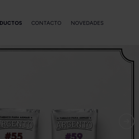
DUCTOS
CONTACTO
NOVEDADES
CCESORIOS
GIZEH
BEBIDAS
Para pipa
Accesorios
Ouzo of
Para armar
Filtros
Plomari
Para cigarros
Maquinas
tuches OZeta
Papeles