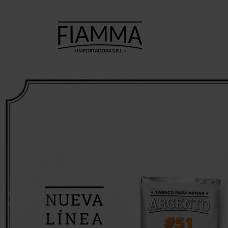
TABACOS
TABACOS
CI
PARA
PARA PIPA
ARMAR
A.
7 Seas
Ca
Argento
Amphora
C
CheeTah
Argento.
Cas
Excellent
Barsdorf's
Mac Baren
bester
H
Choice
Cellini
Inca 
Manitou
Chacom
Inka 
Moro
Comoy's