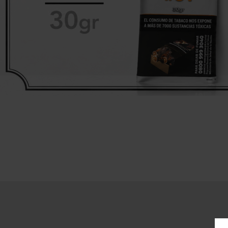
Pepe
Cornell & Diehl
L
R&W
Danish Black
M
Redfield
Gawith
R
Hoggarth
Te A
Kopp
Sa
Mac Baren.
Te 
Mc Connel
S
Rattray's
Samuel
Gawith
Savinelli