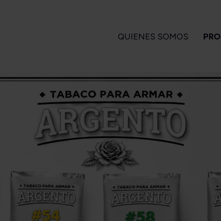
QUIENES SOMOS
PRO
GARROS
PIPAS
ENCENDEDORES
A
 Turrent
Amorelli
Magiclick
ndlelight
Ascorti
apa Flor
Big Ben
a Turrent
Bjarne
Es
1880
Bpk
arvest
Brebbia
Long Filler
Butz Choquin
Short Filler
Chacom
Kuuts
Design Berlin