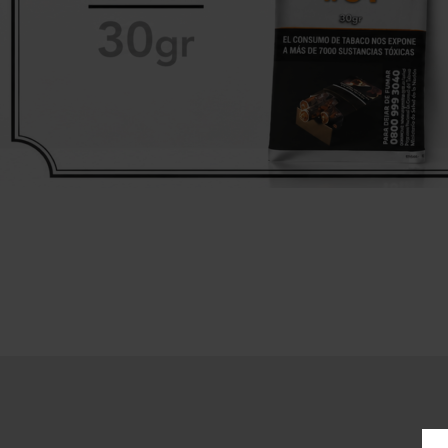
Pepe
Cornell & Diehl
L
R&W
Danish Black
M
Redfield
Gawith
R
Hoggarth
Te A
Kopp
Sa
Mac Baren.
Te 
Mc Connel
S
Rattray's
Samuel
Gawith
Savinelli