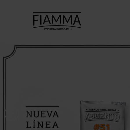
TABACOS
TABACOS
CI
PARA
PARA PIPA
ARMAR
A.
7 Seas
Ca
Argento
Amphora
C
CheeTah
Argento.
Cas
Excellent
Barsdorf's
Mac Baren
bester
H
Choice
Cellini
Inca 
Manitou
Chacom
Inka 
Moro
Comoy's