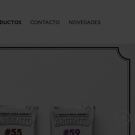
DUCTOS
CONTACTO
NOVEDADES
CCESORIOS
GIZEH
BEBIDAS
Para pipa
Accesorios
Ouzo of
Para armar
Filtros
Plomari
Para cigarros
Maquinas
tuches OZeta
Papeles